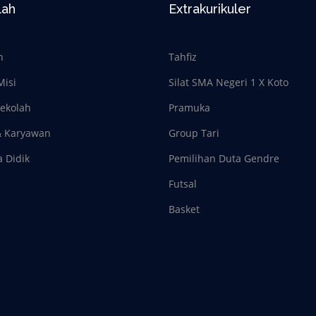
lah
Extrakurikuler
h
Tahfiz
Misi
Silat SMA Negeri 1 X Koto
Sekolah
Pramuka
& Karyawan
Group Tari
a Didik
Pemilihan Duta Gendre
Futsal
Basket