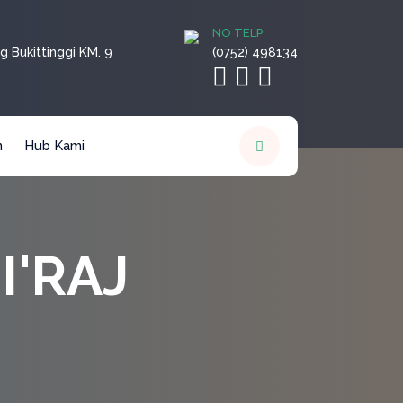
NO TELP
g Bukittinggi KM. 9
(0752) 498134
n
Hub Kami
I'RAJ