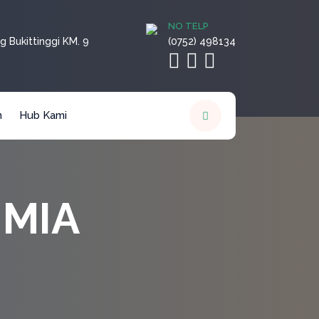
NO TELP
g Bukittinggi KM. 9
(0752) 498134
n
Hub Kami
IMIA