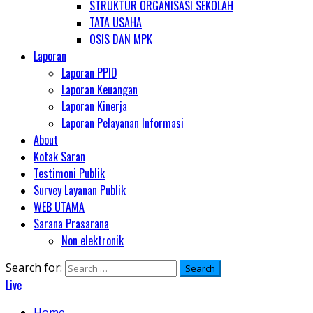
STRUKTUR ORGANISASI SEKOLAH
TATA USAHA
OSIS DAN MPK
Laporan
Laporan PPID
Laporan Keuangan
Laporan Kinerja
Laporan Pelayanan Informasi
About
Kotak Saran
Testimoni Publik
Survey Layanan Publik
WEB UTAMA
Sarana Prasarana
Non elektronik
Search for:
Live
Home